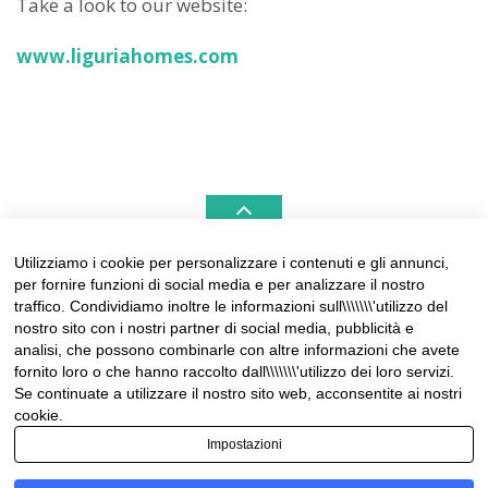
Take a look to our website:
www.liguriahomes.com
Utilizziamo i cookie per personalizzare i contenuti e gli annunci,
per fornire funzioni di social media e per analizzare il nostro
LIGURIAHOMES CASAMARE & HAMPTONS –
traffico. Condividiamo inoltre le informazioni sull\\\\\\\'utilizzo del
REAL ESTATE AGENCIES IN LIGURIA
nostro sito con i nostri partner di social media, pubblicità e
analisi, che possono combinarle con altre informazioni che avete
Contact:
fornito loro o che hanno raccolto dall\\\\\\\'utilizzo dei loro servizi.
Tel +39 0184 574262
Se continuate a utilizzare il nostro sito web, acconsentite ai nostri
info@liguriahomes.com
cookie.
Impostazioni