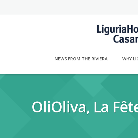
Skip
to
content
NEWS FROM THE RIVIERA
WHY LI
OliOliva, La Fê