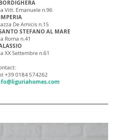
 BORDIGHERA
ia Vitt. Emanuele n.96
 IMPERIA
iazza De Amicis n.15
 SANTO STEFANO AL MARE
ia Roma n.41
 ALASSIO
ia XX Settembre n.61
ontact:
el +39 0184 574262
nfo@liguriahomes.com