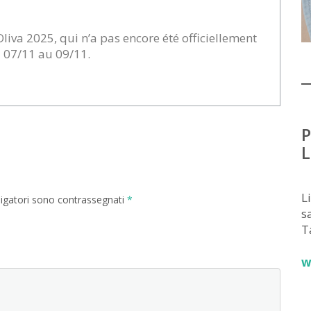
Oliva 2025, qui n’a pas encore été officiellement
u 07/11 au 09/11.
P
L
L
ligatori sono contrassegnati
*
sa
T
w