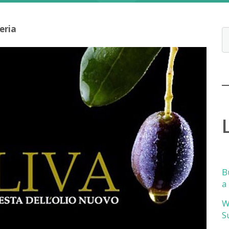
eria
B
a
W
S