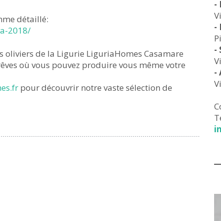
-
V
mme détaillé:
-
va-2018/
P
-
es oliviers de la Ligurie LiguriaHomes Casamare
V
 rêves où vous pouvez produire vous même votre
-
V
es.fr
pour découvrir notre vaste sélection de
C
T
i