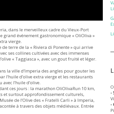
V
L
G
E
ia, dans le merveilleux cadre du Vieux-Port
L
 le grand événement gastronomique « OliOliva »
xtra vierge.
e de terre de la « Riviera di Ponente » qui arrive
e avec ses collines cultivées avec des immenses
l’olive « Taggiasca », avec un gout fruité et léger.
ns la ville d’Imperia des angles pour gouter les
r l’huile d’olive extra vierge et les restaurants
avec l’huile d’olive.
O
dant ces jours : la marathon OliOlivaRun 10 km,
-
nts et surtout approfondissement culturels,
V
usée de l’Olive des « Fratelli Carli » à Imperia,
-
 racontée à travers des objets médiévaux. Entrée
P