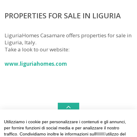
PROPERTIES FOR SALE IN LIGURIA
LiguriaHomes Casamare offers properties for sale in
Liguria, Italy.
Take a look to our website:
www.liguriahomes.com
Utilizziamo i cookie per personalizzare i contenuti e gli annunci,
per fornire funzioni di social media e per analizzare il nostro
LIGURIAHOMES CASAMARE & HAMPTONS –
traffico. Condividiamo inoltre le informazioni sull\\\\\\\'utilizzo del
REAL ESTATE AGENCIES IN LIGURIA