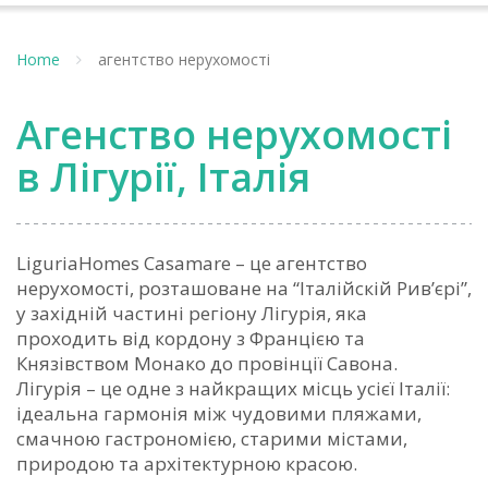
Home
агентство нерухомості
Агенство нерухомості
в Лігурії, Італія
LiguriaHomes Casamare – це агентство
нерухомості, розташоване на “Італійскій Рив’єрі”,
у західній частині регіону Лігурія, яка
проходить від кордону з Францією та
Князівством Монако до провінції Савона.
Лігурія – це одне з найкращих місць усієї Італії:
ідеальна гармонія між чудовими пляжами,
смачною гастрономією, старими містами,
природою та архітектурною красою.