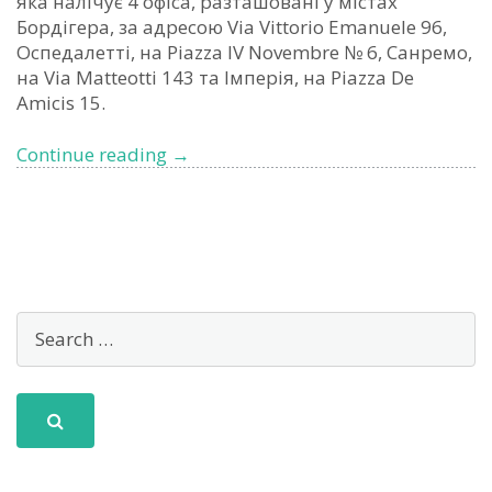
яка налічує 4 офіса, разташовані у містах
Бордігера, за адресою Via Vittorio Emanuele 96,
Оспедалетті, на Piazza IV Novembre № 6, Санремо,
на Via Matteotti 143 та Імперія, на Piazza De
Amicis 15.
Агенство
Continue reading
→
нерухомості
в
Лігурії,
Італія