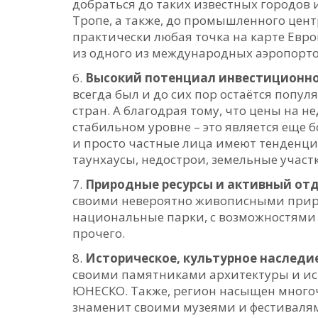
добраться до таких известных городов и
Тропе, а также, до промышленного центр
практически любая точка на карте Европ
из одного из международных аэропорто
Высокий потенциал инвестиционно
всегда был и до сих пор остаётся попу
стран. А благодрая тому, что цены на 
стабильном уровне – это является еще 
и просто частные лица имеют тенденци
таунхаусы, недострои, земельные участ
Природные ресурсы и активный от
своими невероятно живописными при
национальные парки, с возможностями 
прочего.
Историческое, культурное наследи
своими памятниками архитектуры и ист
ЮНЕСКО. Также, регион насыщен мног
знаменит своими музеями и фестивалям