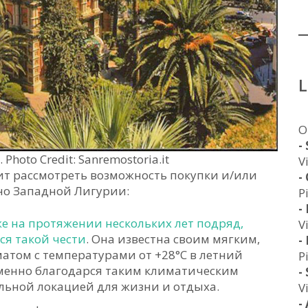
O
-
hoto Credit: Sanremostoria.it
V
оит рассмотреть возможность покупки и/или
-
но Западной Лигурии:
P
-
е на протяжении нескольких лет подряд,
V
ся такой чести
. Она известна своим мягким,
-
том с температурами от +28°C в летний
P
Именно благодарся таким климатическим
-
альной локацией для жизни и отдыха.
V
-