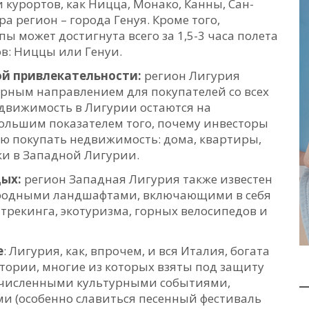
 курортов, как Ницца, Монако, Канны, Сан-
а регион – города Генуя. Кроме того,
ы может достигнута всего за 1,5-3 часа полета
в: Ниццы или Генуи.
й привлекательности:
регион Лигурия
лярным направлением для покупателей со всех
недвижимость в Лигурии остаются на
большим показателем того, почему инвесторы
ю покупать недвижимость: дома, квартиры,
ки в Западной Лигурии.
дых:
регион Западная Лигурия также известен
родными ландшафтами, включающими в себя
трекинга, экотуризма, горных велосипедов и
е
: Лигурия, как, впрочем, и вся Италия, богата
ории, многие из которых взяты под защиту
очисленными культурными событиями,
и (особенно славиться песенный фестиваль