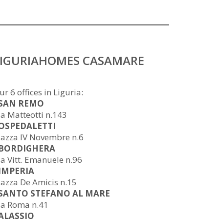
LIGURIAHOMES CASAMARE
ur 6 offices in Liguria:
 SAN REMO
ia Matteotti n.143
 OSPEDALETTI
iazza IV Novembre n.6
 BORDIGHERA
ia Vitt. Emanuele n.96
 IMPERIA
iazza De Amicis n.15
 SANTO STEFANO AL MARE
ia Roma n.41
 ALASSIO