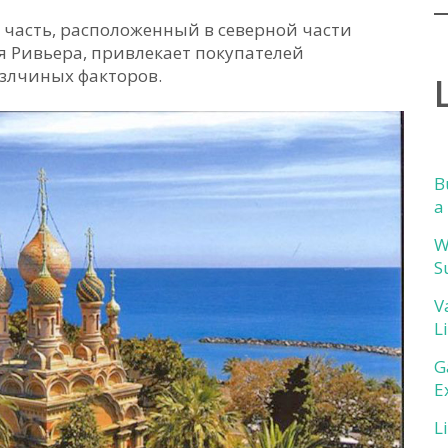
о часть, расположенный в северной части
я Ривьера, привлекает покупателей
злчиных факторов.
B
a
W
S
V
L
G
E
L