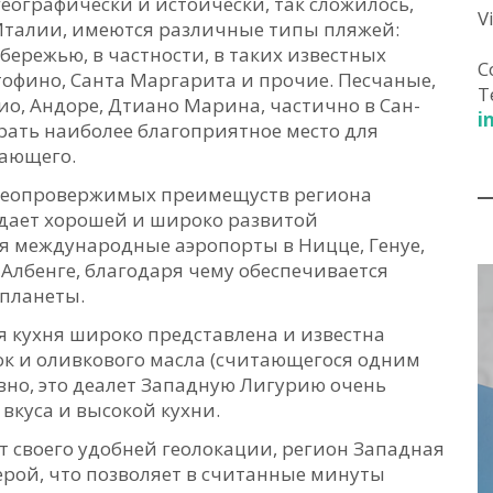
 географически и истоически, так сложилось,
V
 Италии, имеются различные типы пляжей:
ережью, в частности, в таких известных
C
ртофино, Санта Маргарита и прочие. Песчаные,
T
о, Андоре, Дтиано Марина, частично в Сан-
i
рать наиболее благоприятное место для
хающего.
 неопровержимых преимещуств региона
адает хорошей и широко развитой
я международные аэропорты в Ницце, Генуе,
 Албенге, благодаря чему обеспечивается
 планеты.
ая кухня широко представлена и известна
к и оливкового масла (считающегося одним
овно, это деалет Западную Лигурию очень
вкуса и высокой кухни.
ет своего удобней геолокации, регион Западная
ерой, что позволяет в считанные минуты