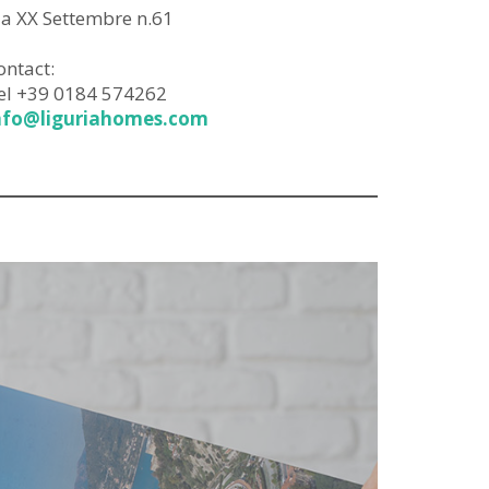
ia XX Settembre n.61
ontact:
el +39 0184 574262
nfo@liguriahomes.com