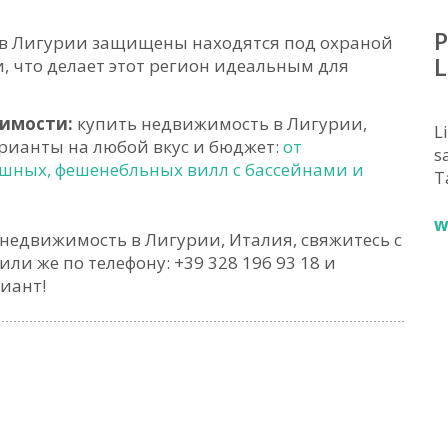
P
 в Лигурии защищены находятся под охраной
L
, что делает этот регион идеальным для
жимости:
купить недвижимость в Лигурии,
L
рианты на любой вкус и бюджет:
от
sa
ошных, фешенебльных вилл с бассейнами и
T
w
недвижимость в Лигурии, Италия, свяжитесь с
или же по телефону: +39 328 196 93 18 и
иант!