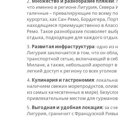
Множество и разнобразие пляжей
:
что именно в регионе Лигурия, Севера
галечные – превалирующие по всему поб
курортах, как Сан-Ремо, Бордигера, По
находящиеся преимущественно в Аласси
Ремо. Такое разнобразие позволяет выб
отдыха, подходящее для каждого отды
Развитая инфраструктура
: одно из
Лигурия заключается в том, что он обл
транспортной сетью, включающей в себ
Милане, а также, небольшой аэропорт в
легкий доступ к региону со всех уголков
Кулинария и гастрономия
: локальн
наличием свежих морепродуктов, оливо
из самых качесвтенных в мире). Безусл
привлекательным местом для гурманов 
Выгодная и удобная локация:
за сч
Лигурия, граничит с Французской Ривь