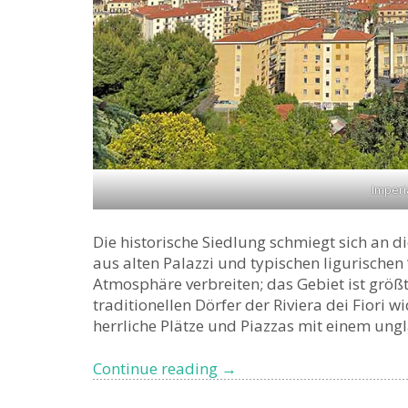
Imperi
Die historische Siedlung schmiegt sich an 
aus alten Palazzi und typischen ligurische
Atmosphäre verbreiten; das Gebiet ist größ
traditionellen Dörfer der Riviera dei Fiori w
herrliche Plätze und Piazzas mit einem ungl
Parasio,
Continue reading
→
das