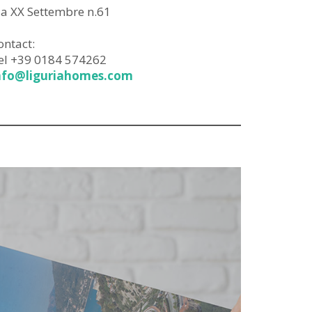
ia XX Settembre n.61
ontact:
el +39 0184 574262
nfo@liguriahomes.com