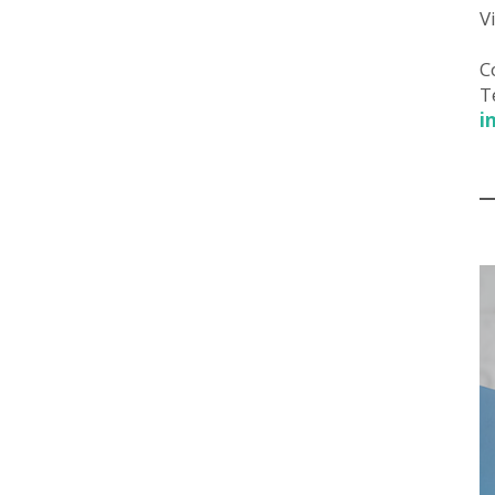
V
C
T
i