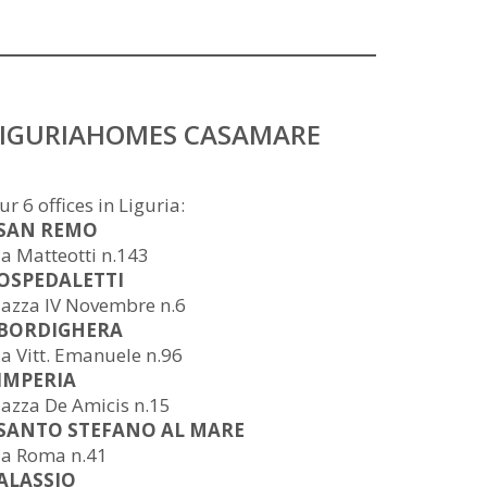
LIGURIAHOMES CASAMARE
ur 6 offices in Liguria:
 SAN REMO
ia Matteotti n.143
 OSPEDALETTI
iazza IV Novembre n.6
 BORDIGHERA
ia Vitt. Emanuele n.96
 IMPERIA
iazza De Amicis n.15
 SANTO STEFANO AL MARE
ia Roma n.41
 ALASSIO