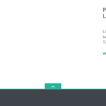
P
L
L
sa
T
w