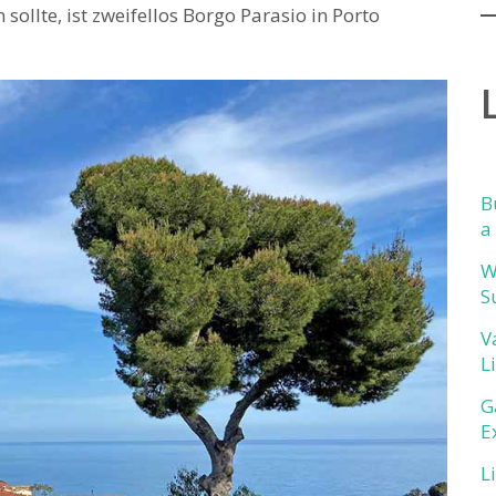
sollte, ist zweifellos Borgo Parasio in Porto
B
a
W
S
V
L
G
E
L