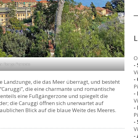
O
a: Borgo Parasio
-
V
-
die Landzunge, die das Meer überragt, und besteht
P
n “Caruggi”, die eine charmante und romantische
-
tenteils eine Fußgängerzone und spiegelt die
V
ider; die Caruggi öffnen sich unerwartet auf
-
aublichen Blick auf die blaue Weite des Meeres.
P
-
V
-