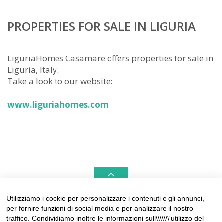
PROPERTIES FOR SALE IN LIGURIA
LiguriaHomes Casamare offers properties for sale in
Liguria, Italy.
Take a look to our website:
www.liguriahomes.com
Utilizziamo i cookie per personalizzare i contenuti e gli annunci,
per fornire funzioni di social media e per analizzare il nostro
LIGURIAHOMES CASAMARE & HAMPTONS –
traffico. Condividiamo inoltre le informazioni sull\\\\\\\'utilizzo del
REAL ESTATE AGENCIES IN LIGURIA