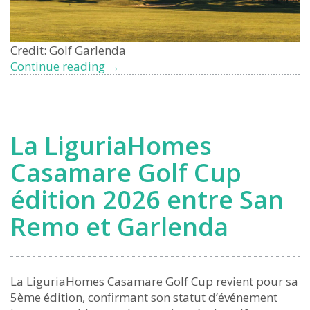
Credit: Golf Garlenda
Garlenda
Continue reading
→
Golf
Club
Properties
for
La LiguriaHomes
Sale:
Exclusive
Casamare Golf Cup
Living
édition 2026 entre San
on
the
Remo et Garlenda
Italian
Riviera
La LiguriaHomes Casamare Golf Cup revient pour sa
5ème édition, confirmant son statut d’événement