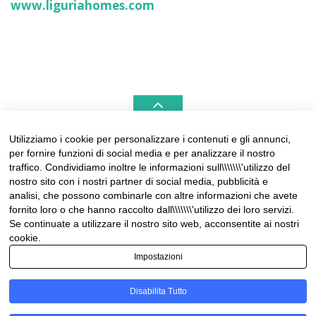
www.liguriahomes.com
Utilizziamo i cookie per personalizzare i contenuti e gli annunci,
per fornire funzioni di social media e per analizzare il nostro
LIGURIAHOMES CASAMARE & HAMPTONS –
traffico. Condividiamo inoltre le informazioni sull\\\\\\\'utilizzo del
REAL ESTATE AGENCIES IN LIGURIA
nostro sito con i nostri partner di social media, pubblicità e
analisi, che possono combinarle con altre informazioni che avete
Contact:
fornito loro o che hanno raccolto dall\\\\\\\'utilizzo dei loro servizi.
Tel +39 0184 574262
Se continuate a utilizzare il nostro sito web, acconsentite ai nostri
info@liguriahomes.com
cookie.
Impostazioni
Disabilita Tutto