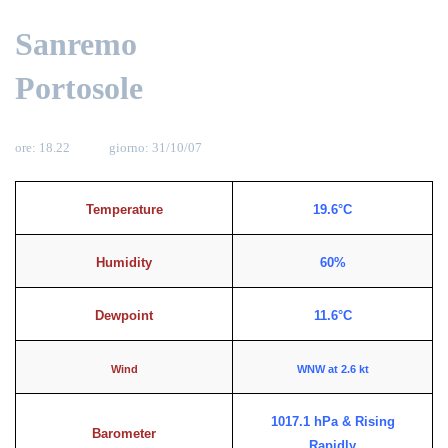
Sanremo
Portosole
ore: 18.22 giorno: 31/10/07
Temperature
19.6°C
Humidity
60%
Dewpoint
11.6°C
Wind
WNW at 2.6 kt
1017.1 hPa & Rising
Barometer
Rapidly