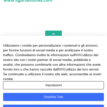
www.liguriahomes.com
Utilizziamo i cookie per personalizzare i contenuti e gli annunci,
per fornire funzioni di social media e per analizzare il nostro
LIGURIAHOMES CASAMARE & HAMPTONS –
traffico. Condividiamo inoltre le informazioni sull\\\\\\\'utilizzo del
REAL ESTATE AGENCIES IN LIGURIA
nostro sito con i nostri partner di social media, pubblicità e
analisi, che possono combinarle con altre informazioni che avete
Contact:
fornito loro o che hanno raccolto dall\\\\\\\'utilizzo dei loro servizi.
Tel +39 0184 574262
Se continuate a utilizzare il nostro sito web, acconsentite ai nostri
info@liguriahomes.com
cookie.
Impostazioni
Disabilita Tutto