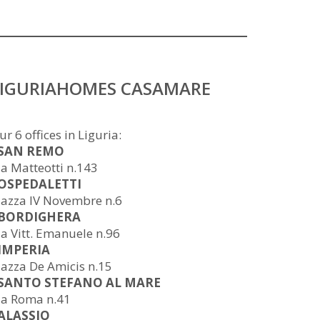
LIGURIAHOMES CASAMARE
ur 6 offices in Liguria:
 SAN REMO
ia Matteotti n.143
 OSPEDALETTI
iazza IV Novembre n.6
 BORDIGHERA
ia Vitt. Emanuele n.96
 IMPERIA
iazza De Amicis n.15
 SANTO STEFANO AL MARE
ia Roma n.41
 ALASSIO