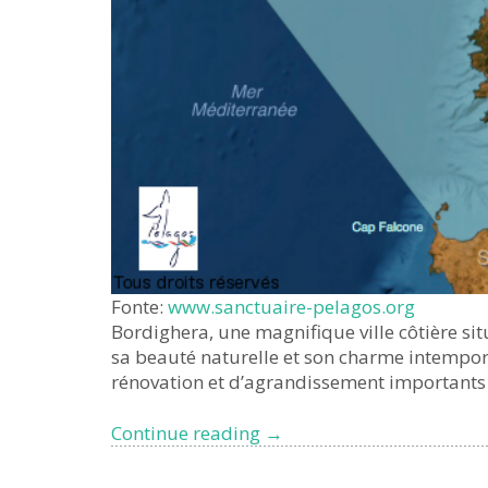
Fonte:
www.sanctuaire-pelagos.org
Bordighera, une magnifique ville côtière situ
sa beauté naturelle et son charme intempore
rénovation et d’agrandissement importants 
Le
Continue reading
→
Sanctuaire
des