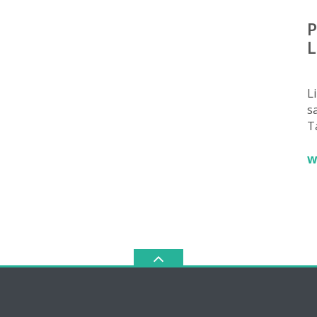
P
L
L
sa
T
w