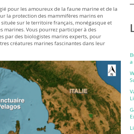
égié pour les amoureux de la faune marine et de la
our la protection des mammifères marins en
ituée sur le territoire français, monégasque et
es marines. Vous pourrez participer à des
s par des biologistes marins experts, pour
tres créatures marines fascinantes dans leur
B
a
W
S
V
L
G
E
L