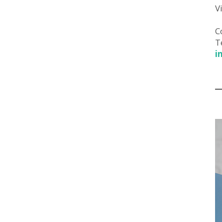
V
C
T
i