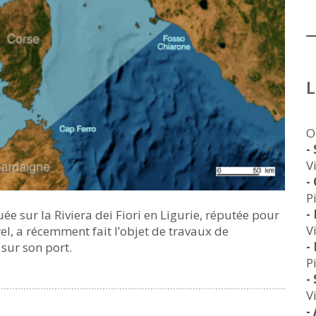
O
-
V
-
P
-
ée sur la Riviera dei Fiori en Ligurie, réputée pour
V
l, a récemment fait l’objet de travaux de
-
sur son port.
P
-
V
-