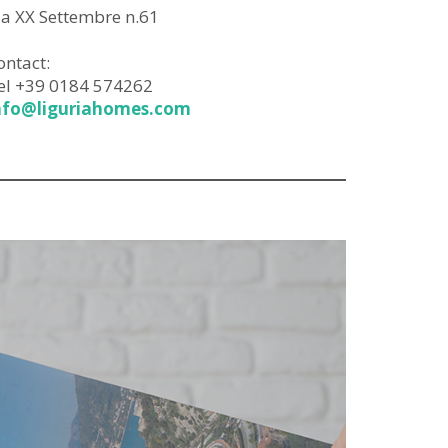
ia XX Settembre n.61
ontact:
el +39 0184 574262
nfo@liguriahomes.com