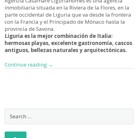
Agenzia Casamare Liguriahomes es una agencia
inmobiliaria situada en la Riviera de la Flores, en la
parte occidental de Liguria que va desde la frontera
con la Francia y el Principado de Mónaco hasta la
provincia de Savona.
Liguria es la mejor combinación de Italia:
hermosas playas, excelente gastronomía, cascos
antiguos, bellezas naturales y arquitectónicas.
Agencia
Continue reading
→
inmobiliaria
Liguria