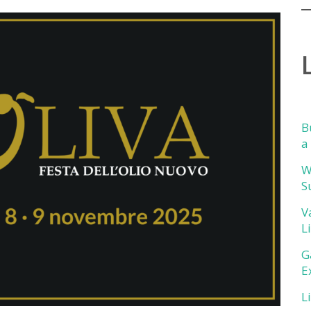
B
a
W
S
V
L
G
E
L