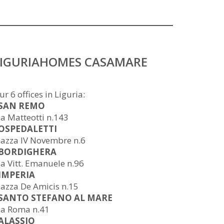
LIGURIAHOMES CASAMARE
ur 6 offices in Liguria:
 SAN REMO
ia Matteotti n.143
 OSPEDALETTI
iazza IV Novembre n.6
 BORDIGHERA
ia Vitt. Emanuele n.96
 IMPERIA
iazza De Amicis n.15
 SANTO STEFANO AL MARE
ia Roma n.41
 ALASSIO