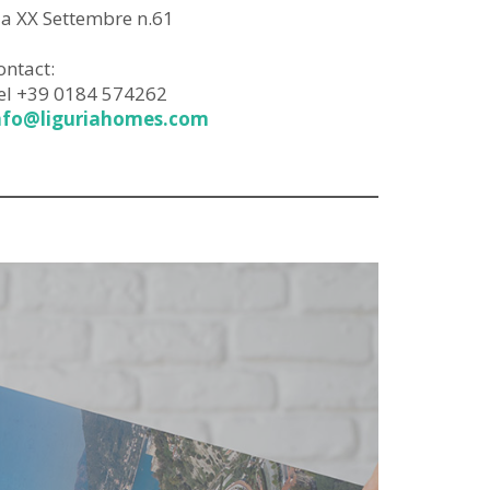
ia XX Settembre n.61
ontact:
el +39 0184 574262
nfo@liguriahomes.com