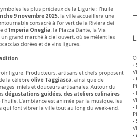
mboles les plus précieux de la Ligurie : l’huile
anche 9 novembre 2025
, la ville accueillera une
ontournable consacré à l’or vert de la Riviera dei
e d’
Imperia Oneglia
, la Piazza Dante, la Via
 un grand marché à ciel ouvert, où se mêlent les
caccias dorées et de vins ligures.
O
adition
-
V
roir ligure. Producteurs, artisans et chefs proposent
-
de la célèbre
olive Taggiasca
, ainsi que de
P
ages, miels et douceurs artisanales. Autour du
-
des
dégustations guidées, des ateliers culinaires
V
 l’huile. L’ambiance est animée par la musique, les
-
 qui font vibrer la ville tout au long du week-end.
P
-
V
-