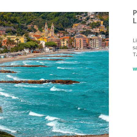
P
L
L
sa
T
w