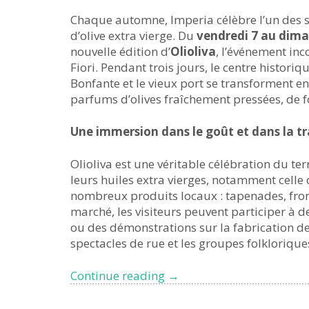
Chaque automne, Imperia célèbre l’un des sy
d’olive extra vierge. Du
vendredi 7 au dim
nouvelle édition d’
Olioliva
, l’événement inc
Fiori. Pendant trois jours, le centre historiqu
Bonfante et le vieux port se transforment en
parfums d’olives fraîchement pressées, de fo
Une immersion dans le goût et dans la tr
Olioliva est une véritable célébration du ter
leurs huiles extra vierges, notamment celle 
nombreux produits locaux : tapenades, from
marché, les visiteurs peuvent participer à 
ou des démonstrations sur la fabrication de
spectacles de rue et les groupes folkloriques
Olioliva
Continue reading
→
2025
: