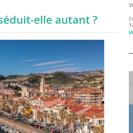
V
séduit-elle autant ?
C
T
i